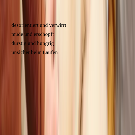
Nach dem Krampfanfall ist dein Hund oft:
desorientiert und verwirrt
müde und erschöpft
durstig und hungrig
unsicher beim Laufen
Es kann einige Minuten bis Stunden dauern, bis dein Hund
wieder ganz der Alte ist. In dieser Zeit braucht er vor allem
Ruhe und deine Fürsorge.
Beobachte deinen Hund genau und notiere dir alle
Symptome und Auffälligkeiten. Diese Informationen können
dem Tierarzt helfen, die Ursache des Anfalls zu finden und
die richtige Behandlung zu wählen.