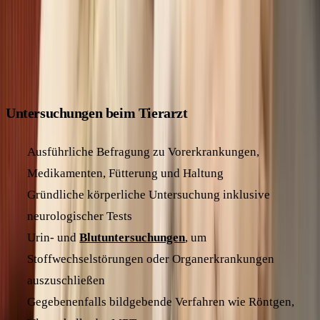
herauszufinden, wird dein Tierarzt eine gründliche
Untersuchung durchführen. Hier erfährst du, welche Schritte
dabei wichtig sind:
Untersuchungen beim Tierarzt
Ausführliche Befragung zu Vorerkrankungen,
Medikamenten, Fütterung und Haltung
Gründliche körperliche Untersuchung inklusive
neurologischer Tests
Urin- und
Blutuntersuchungen
, um
Stoffwechselstörungen oder Organerkrankungen
auszuschließen
Gegebenenfalls bildgebende Verfahren wie Röntgen,