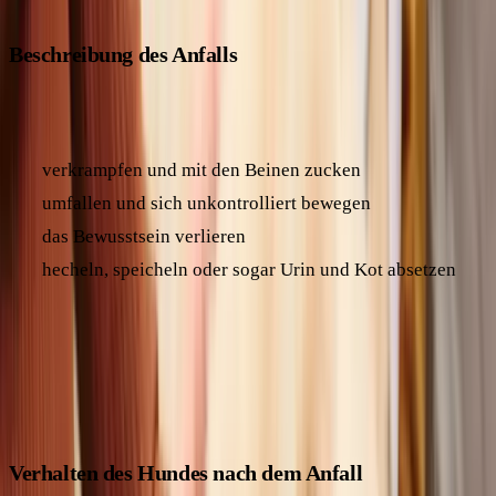
Beschreibung des Anfalls
Während des eigentlichen Krampfanfalls kann dein Hund:
verkrampfen und mit den Beinen zucken
umfallen und sich unkontrolliert bewegen
das Bewusstsein verlieren
hecheln, speicheln oder sogar Urin und Kot absetzen
Die meisten Anfälle dauern weniger als 2 Minuten. Für dich
und deinen Hund können sie sich aber wie eine Ewigkeit
anfühlen.
Verhalten des Hundes nach dem Anfall