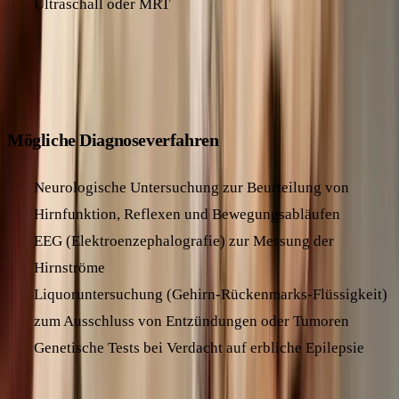
Ultraschall oder MRT
Je nach Verdachtsdiagnose können weitere
Spezialuntersuchungen nötig sein.
Mögliche Diagnoseverfahren
Neurologische Untersuchung zur Beurteilung von
Hirnfunktion, Reflexen und Bewegungsabläufen
EEG (Elektroenzephalografie) zur Messung der
Hirnströme
Liquoruntersuchung (Gehirn-Rückenmarks-Flüssigkeit)
zum Ausschluss von Entzündungen oder Tumoren
Genetische Tests bei Verdacht auf erbliche Epilepsie
Oft ist es nicht einfach, die genaue Ursache eines