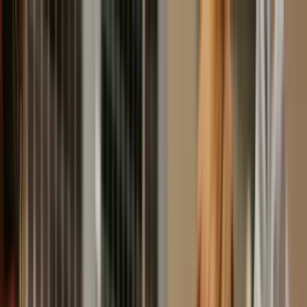
Versicherung
Hundegesundheit
Ratgeber
Über uns
Kontakt
0221 95673393
Beitrag berechnen
Beitrag berechnen