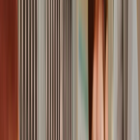
Erste-Hilfe-Maßnahmen
Wann zum Tierarzt?
Wie du deinem Hund nach einem Anfall helfen kannst
Diagnose von Krampfanfällen beim Hund
Untersuchungen beim Tierarzt
Mögliche Diagnoseverfahren
Kosten für die Diagnose
Behandlungsmöglichkeiten für Hunde mit Krampfanfällen
Medikamentöse Therapie
Lifestyle Anpassungen
Tipps für das Leben mit einem epileptischen Hund
Fazit
Bereit für umfassenden Schutz?
Unsere Tarife
Häufige Fragen
Inhaltsverzeichnis
Stell dir vor, dein geliebter Hund liegt plötzlich
zuckend und
bewusstlos
auf dem Boden. Für viele Hundebesitzer ist das
ein
Schreckensszenario
.
Krampfanfälle
können
beängstigend sein, vor allem, wenn man nicht weiß, was man