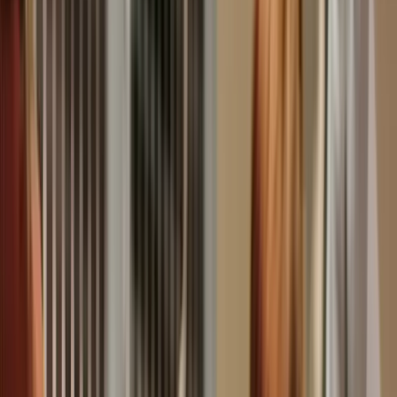
Versicherung
Hundegesundheit
Ratgeber
Über uns
Kontakt
Beitrag berechnen
Anrufen
WhatsApp
Start
Hundegesundheit
Hundegesundheit
Krampfanfall beim Hund:
Ursachen, Symptome und was