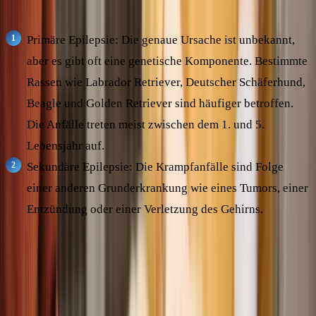
unterscheidet zwischen zwei Formen:
Primäre Epilepsie: Die genaue Ursache ist unbekannt,
aber es gibt oft eine genetische Komponente. Bestimmte
Rassen wie Labrador Retriever, Deutscher Schäferhund,
Beagle und Golden Retriever sind häufiger betroffen.
Die Anfälle treten meist zwischen dem 1. und 5.
Lebensjahr auf.
Sekundäre Epilepsie: Die Krampfanfälle sind Folge
einer anderen Grunderkrankung wie eines Tumors, einer
Entzündung oder einer Verletzung des Gehirns.
Die Diagnose Epilepsie wird meist gestellt, wenn andere
Ursachen ausgeschlossen wurden und der Hund wiederholt
Anfälle hat. Eine genaue Abklärung durch den Tierarzt ist
wichtig, um mögliche Grunderkrankungen zu erkennen und