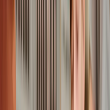
tun soll. Aber keine Sorge, du bist nicht allein. Viele Hunde
sind von Krampfanfällen betroffen. Mit der richtigen
Information und Vorbereitung kannst du
deinem Hund
helfen
und die Situation meistern.
In diesem Blogbeitrag erfährst du alles Wichtige über
Krampfanfälle bei Hunden
. Wir erklären dir,
was genau ein
Krampfanfall ist
, welche
Ursachen
es gibt und wie du die
Symptome erkennst
. Außerdem geben wir dir
praktische
Tipps
, wie du
im Ernstfall richtig reagierst
und wann ein
Besuch beim Tierarzt
nötig ist.
Auch die
Diagnose und Behandlungsmöglichkeiten
werden
wir genauer beleuchten. So bist du
optimal vorbereitet
und
weißt, was auf dich und deinen Hund zukommen kann. Lass