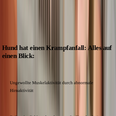
uns gemeinsam dafür sorgen, dass du deinem Vierbeiner die
bestmögliche Unterstützung
bieten kannst. Denn mit dem
richtigen Wissen
und etwas Vorbereitung musst du dich vor
Krampfanfällen nicht fürchten.
Hund hat einen Krampfanfall: Alles auf
einen Blick:
Was ist ein Krampfanfall?
Ungewollte Muskelaktivität durch abnormale
Hirnaktivität
Ursachen: