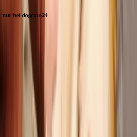
nur bei dogcare24
Unser Willkommensgeschenk
Nach erfolgreicher Registrierung deines Tarifs erhältst du
unser neues Buch mit umfassendem Wissen und
praxisnahen Tipps zur Hundehaltung.