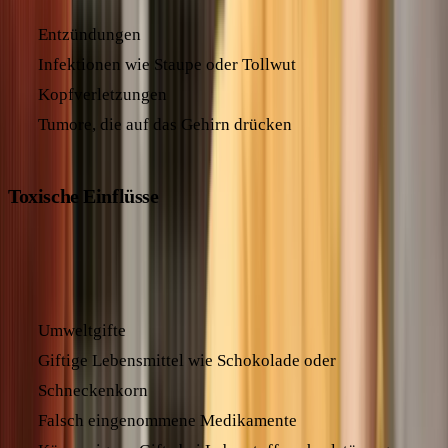
Entzündungen
Infektionen wie Staupe oder Tollwut
Kopfverletzungen
Tumore, die auf das Gehirn drücken
Toxische Einflüsse
Giftige Substanzen können das Nervensystem
beeinträchtigen und so Krampfanfälle verursachen:
Umweltgifte
Giftige Lebensmittel wie Schokolade oder
Schneckenkorn
Falsch eingenommene Medikamente