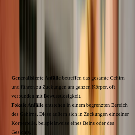
Hund sehr erschöpfend.
Es ist wichtig zu verstehen, dass
ein einzelner Krampfanfall
nicht gleichbedeutend mit Epilepsie
ist. Von Epilepsie
spricht man erst, wenn ein Hund
wiederholt Anfälle
hat,
ohne dass eine andere Ursache gefunden werden kann.
Es gibt verschiedene Arten von Krampfanfällen:
Generalisierte Anfälle
betreffen das gesamte Gehirn
und führen zu Zuckungen am ganzen Körper, oft
verbunden mit Bewusstlosigkeit.
Fokale Anfälle
entstehen in einem begrenzten Bereich
des Gehirns. Diese äußern sich in Zuckungen einzelner
Körperteile, beispielsweise eines Beins oder des
Gesichts.