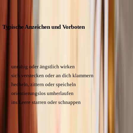
Anzeichen, auf die du achten solltest:
Typische Anzeichen und Vorboten
Oft gibt es schon vor dem eigentlichen Anfall Anzeichen,
dass etwas nicht stimmt. Dein Hund könnte:
unruhig oder ängstlich wirken
sich verstecken oder an dich klammern
hecheln, zittern oder speicheln
orientierungslos umherlaufen
ins Leere starren oder schnappen
Diese Vorboten können Minuten bis Stunden vor dem Anfall
auftreten und sind nicht bei jedem Hund gleich ausgeprägt.