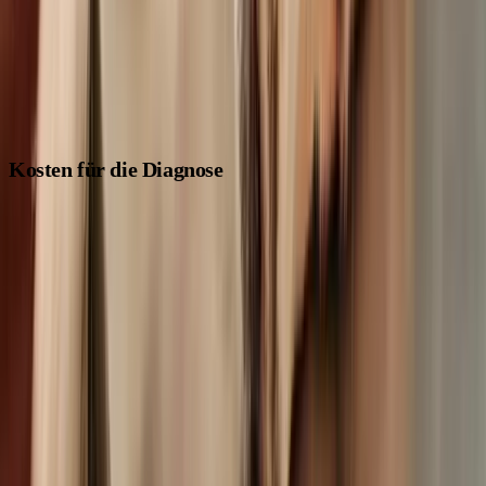
Krampfanfalls zu finden. Manchmal bleiben trotz aller
Untersuchungen Fragen offen. Dann spricht man von
"idiopathischer Epilepsie".
Kosten für die Diagnose
Die Kosten für die Diagnostik von Krampfanfällen bzw.
Epilepsie beim Hund können stark variieren, je nachdem
welche Untersuchungen nötig sind und welchen
Gebührensatz dein Tierarzt oder deine Klinik berechnet.
Nach der Gebührenordnung für Tierärzte (GOT) von 2022
liegen die Gesamtkosten zwischen 900 und 2750 Euro.
Hier eine Übersicht über mögliche Einzelposten: