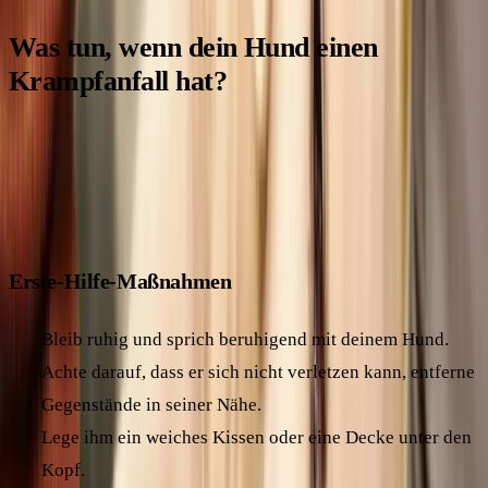
Was tun, wenn dein Hund einen
Krampfanfall hat?
Wenn dein Hund einen Krampfanfall hat, ist es wichtig, dass
du ruhig bleibst und überlegt handelst. Hier sind die
wichtigsten Schritte, die du unternehmen solltest:
Erste-Hilfe-Maßnahmen
Bleib ruhig und sprich beruhigend mit deinem Hund.
Achte darauf, dass er sich nicht verletzen kann, entferne
Gegenstände in seiner Nähe.
Lege ihm ein weiches Kissen oder eine Decke unter den
Kopf.