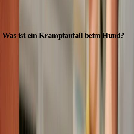
bieten, die er braucht.
Was ist ein Krampfanfall beim Hund?
Ein
Krampfanfall
ist eine
plötzliche, unkontrollierte
Aktivität des Gehirns
. Dabei kommt es zu einer Störung der
normalen Hirnfunktion, was sich in
Zuckungen,
Verkrampfungen und oft auch Bewusstlosigkeit
äußert.
Stell dir vor, die Nervenzellen im Gehirn deines Hundes
feuern auf einmal unkontrolliert Signale ab. Das führt dazu,
dass die
Muskeln sich verkrampfen und der Körper
unkontrolliert zuckt
. Ein Krampfanfall kann
wenige
Sekunden bis mehrere Minuten dauern
und ist für den