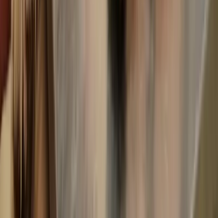
44,00
88,00
132,00
EKG
Euro
Euro
Euro
700,00
1400,00
2100,00
MRT
Euro
Euro
Euro
Quelle:
https://www.bundestieraerztekammer.de/
Beachte, dass dies Nettopreise sind und je nach Aufwand
und Tierarzt variieren können. Hinzu kommen noch Kosten
für Medikamente und Verbrauchsmaterial.
Viele Hundehalter haben eine Krankenversicherung für
ihren Hund abgeschlossen, die zumindest einen Teil der
Kosten übernimmt. Sprich mit deinem Tierarzt über die