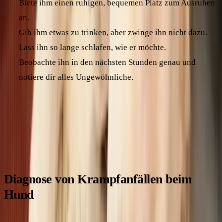
Biete ihm einen ruhigen, bequemen Platz zum Ausruhen
an.
Gib ihm etwas zu trinken, aber zwinge ihn nicht dazu.
Lass ihn so lange schlafen, wie er möchte.
Beobachte ihn in den nächsten Stunden genau und
notiere dir alles Ungewöhnliche.
Mit der richtigen Ersten Hilfe und der Unterstützung deines
Tierarztes kannst du deinem Hund helfen, einen
Krampfanfall gut zu überstehen.
Diagnose von Krampfanfällen beim
Hund
Um die Ursache der Krampfanfälle bei deinem Hund