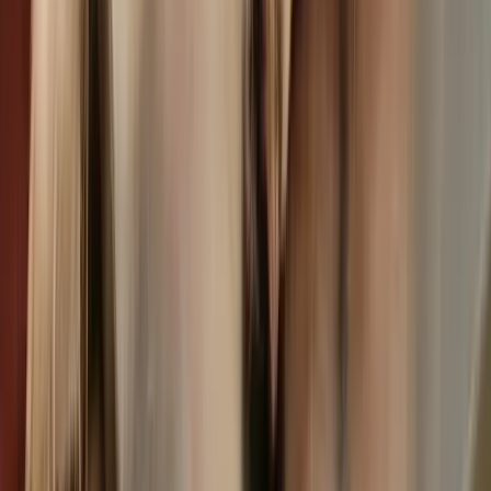
1-facher
2-facher
3-facher
Untersuchung
Satz
Satz
Satz
23,62
47,24
70,86
Allgemeinuntersuchung
Euro
Euro
Euro
Neurologische
25,65
51,30
76,95
Untersuchung
Euro
Euro
Euro
23,52
47,04
70,56
Großes Blutbild
Euro
Euro
Euro
26,53
53,06
79,59
Röntgenuntersuchung
Euro
Euro
Euro
58,92
117,84
176,76
Ultraschall
Euro
Euro
Euro