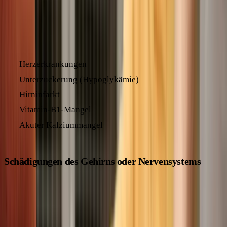
Ein Mangel an Sauerstoff oder wichtigen Nährstoffen im
Gehirn kann zu Krampfanfällen führen. Mögliche Gründe
dafür sind:
Herzerkrankungen
Unterzuckerung (Hypoglykämie)
Hirninfarkt
Vitamin-B1-Mangel
Akuter Kalziummangel
Schädigungen des Gehirns oder Nervensystems
Funktionsstörungen nach Schädigungen des Gehirns oder
Nervensystems können ebenfalls Krampfanfälle auslösen.
Dazu gehören: