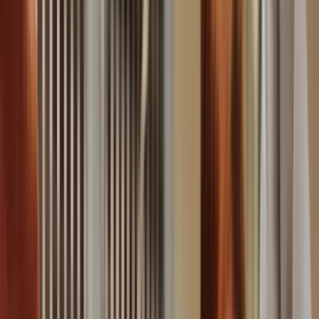
du tun kannst
Andre Caspar
15
Min. Lesezeit
Aktualisiert:
10. Juli 2026
KI-generierte Symbolbilder
Inhalt
Hund hat einen Krampfanfall: Alles auf einen Blick:
Was ist ein Krampfanfall beim Hund?
Ursachen für Krampfanfälle bei Hunden
Sauerstoff- oder Nährstoffmangel im Gehirn
Schädigungen des Gehirns oder Nervensystems
Toxische Einflüsse
Stoffwechselerkrankungen
Epilepsie bei Hunden
Andere verschiedenen Ursachen
Symptome eines Krampfanfalls beim Hund
Typische Anzeichen und Vorboten
Beschreibung des Anfalls
Verhalten des Hundes nach dem Anfall
nur bei dogcare24
Was tun, wenn dein Hund einen Krampfanfall hat?