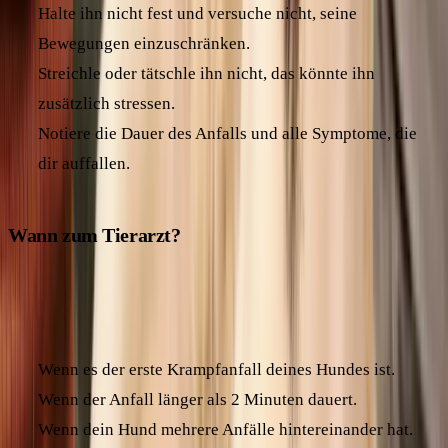
Halte ihn nicht fest und versuche nicht, seine
Bewegungen einzuschränken.
Streichle oder tätschle ihn nicht, das könnte ihn
zusätzlich stressen.
Notiere die Dauer des Anfalls und alle Symptome, die
dir auffallen.
Wann zum Tierarzt?
In folgenden Fällen solltest du unbedingt einen Tierarzt
aufsuchen:
Wenn es der erste Krampfanfall deines Hundes ist.
Wenn der Anfall länger als 2 Minuten dauert.
Wenn dein Hund mehrere Anfälle hintereinander hat.