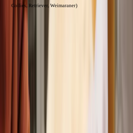
Collies, Retriever, Weimaraner)
Gerade bei älteren Hunden treten manche dieser Ursachen
häufiger auf, da sie oft krankheitsanfälliger und körperlich
schwächer sind. Aber auch jüngere Hunde können von
Krampfanfällen betroffen sein.
Um deinem Hund helfen zu können und zukünftige Anfälle
zu vermeiden, ist es wichtig, die genaue Ursache zu finden.
Deshalb solltest du deinen Vierbeiner nach einem
Krampfanfall immer gründlich vom Tierarzt untersuchen
lassen.