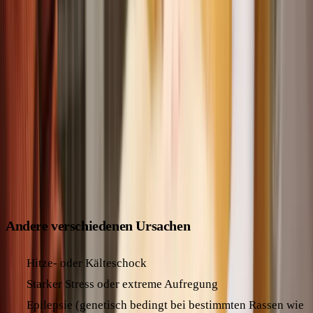
zu behandeln.
Hunde mit Epilepsie können oft ein weitgehend normales
Leben führen, benötigen aber meist eine dauerhafte
medikamentöse Behandlung, um die Häufigkeit und Schwere
der Anfälle zu reduzieren. Regelmäßige
Kontrolluntersuchungen und eine gute Zusammenarbeit mit
dem Tierarzt sind wichtig, um die Therapie optimal
anzupassen.
Andere verschiedenen Ursachen
Hitze- oder Kälteschock
Starker Stress oder extreme Aufregung
Epilepsie (genetisch bedingt bei bestimmten Rassen wie