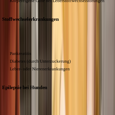
Körpereigene Gifte bei Leberstoffwechselstörungen
Stoffwechselerkrankungen
Bestimmte Grunderkrankungen können durch Störungen des
Stoffwechsels zu Krampfanfällen führen:
Pankreatitis
Diabetes (durch Unterzuckerung)
Leber- oder Nierenerkrankungen
Epilepsie bei Hunden
Epilepsie ist eine häufige neurologische Erkrankung bei
Hunden, die zu wiederkehrenden Krampfanfällen führt. Man