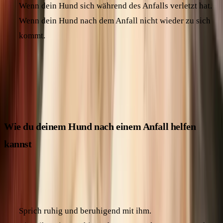
Wenn dein Hund sich während des Anfalls verletzt hat.
Wenn dein Hund nach dem Anfall nicht wieder zu sich
kommt.
Auch wenn der Anfall harmlos erscheint, solltest du immer
einen Tierarzt konsultieren, um mögliche Ursachen
abzuklären.
Wie du deinem Hund nach einem Anfall helfen
kannst
Nach dem Krampfanfall braucht dein Hund vor allem Ruhe
und Geborgenheit. Hier sind ein paar Tipps:
Sprich ruhig und beruhigend mit ihm.