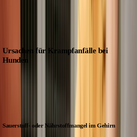
Unabhängig davon ist es wichtig,
jeden Anfall ernst zu
nehmen und die Ursache abklären zu lassen
.
Ursachen für Krampfanfälle bei
Hunden
Es gibt viele mögliche Gründe, warum ein Hund einen
Krampfanfall bekommen kann. Oft ist es eine Kombination
aus mehreren Faktoren. Hier sind einige der häufigsten
Ursachen:
Sauerstoff- oder Nährstoffmangel im Gehirn