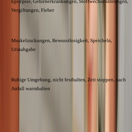
Epilepsie, Gehirnerkrankungen, Stoffwechselstörungen,
Vergiftungen, Fieber
Symptome:
Muskelzuckungen, Bewusstlosigkeit, Speicheln,
Urinabgabe
Erste Hilfe:
Ruhige Umgebung, nicht festhalten, Zeit stoppen, nach
Anfall warmhalten
Unser Ziel ist es, dir die Angst vor Krampfanfällen bei
deinem Hund zu nehmen und dir das nötige Wissen an die
Hand zu geben. So kannst du in einer Notfallsituation ruhig
und sicher reagieren und deinem Hund die Unterstützung