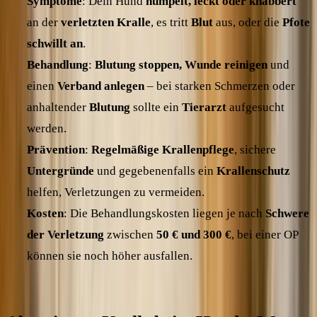
Symptome
: Dein Hund
humpelt, leckt oder knabbert
an der
verletzten Kralle
, es tritt
Blut
aus, oder die
Pfote
schwillt an
.
Behandlung
:
Blutung stoppen, Wunde reinigen
und
einen
Verband anlegen
– bei starken Schmerzen oder
anhaltender
Blutung
sollte ein
Tierarzt
aufgesucht
werden.
Prävention
:
Regelmäßige Krallenpflege
, sichere
Untergründe
und gegebenenfalls ein
Krallenschutz
helfen, Verletzungen zu vermeiden.
Kosten
: Die Behandlungskosten liegen je nach
Schwere
der Verletzung
zwischen
50 € und 300 €
, bei einer OP
können sie noch höher ausfallen.