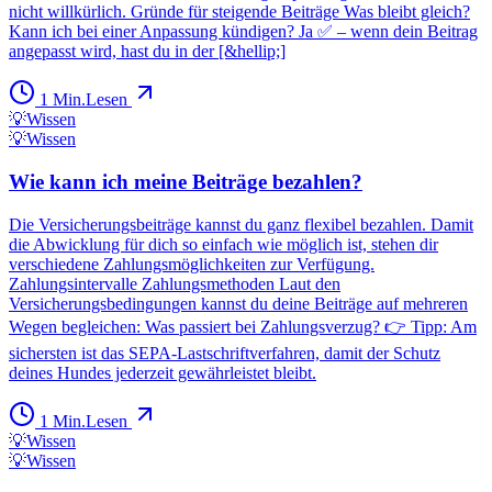
nicht willkürlich. Gründe für steigende Beiträge Was bleibt gleich?
Kann ich bei einer Anpassung kündigen? Ja ✅ – wenn dein Beitrag
angepasst wird, hast du in der [&hellip;]
1
Min.
Lesen
💡
Wissen
💡
Wissen
Wie kann ich meine Beiträge bezahlen?
Die Versicherungsbeiträge kannst du ganz flexibel bezahlen. Damit
die Abwicklung für dich so einfach wie möglich ist, stehen dir
verschiedene Zahlungsmöglichkeiten zur Verfügung.
Zahlungsintervalle Zahlungsmethoden Laut den
Versicherungsbedingungen kannst du deine Beiträge auf mehreren
Wegen begleichen: Was passiert bei Zahlungsverzug? 👉 Tipp: Am
sichersten ist das SEPA-Lastschriftverfahren, damit der Schutz
deines Hundes jederzeit gewährleistet bleibt.
1
Min.
Lesen
💡
Wissen
💡
Wissen