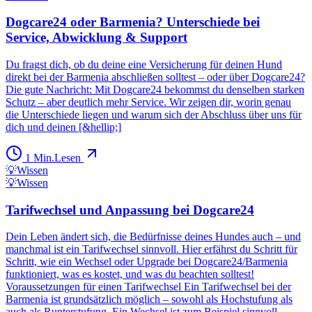
Dogcare24 oder Barmenia? Unterschiede bei
Service, Abwicklung & Support
Du fragst dich, ob du deine eine Versicherung für deinen Hund
direkt bei der Barmenia abschließen solltest – oder über Dogcare24?
Die gute Nachricht: Mit Dogcare24 bekommst du denselben starken
Schutz – aber deutlich mehr Service. Wir zeigen dir, worin genau
die Unterschiede liegen und warum sich der Abschluss über uns für
dich und deinen [&hellip;]
1
Min.
Lesen
💡
Wissen
💡
Wissen
Tarifwechsel und Anpassung bei Dogcare24
Dein Leben ändert sich, die Bedürfnisse deines Hundes auch – und
manchmal ist ein Tarifwechsel sinnvoll. Hier erfährst du Schritt für
Schritt, wie ein Wechsel oder Upgrade bei Dogcare24/Barmenia
funktioniert, was es kostet, und was du beachten solltest!
Voraussetzungen für einen Tarifwechsel Ein Tarifwechsel bei der
Barmenia ist grundsätzlich möglich – sowohl als Hochstufung als
auch als Runterstufung. Ein Wechsel ist zum Beispiel sinnvoll,