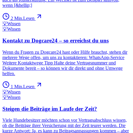
wenn [&hellip;]
2
Min.
Lesen
💡
Wissen
💡
Wissen
Kontakt zu Dogcare24 – so erreichst du uns
Wenn du Fragen zu Dogcare24 hast oder Hilfe brauchst, stehen dir
mehrere Wege offen, um uns zu kontaktieren: WhatsApp-Service
Weitere Kontaktwege Tipp Halte deine Vertragsnummer und
Dokumente bereit – so können wir dir direkt und ohne Umwege
helfen.
1
Min.
Lesen
💡
Wissen
💡
Wissen
Steigen die Beiträge im Laufe der Zeit?
Viele Hundebesitzer möchten schon vor Vertragsabschluss wissen,
ob die Beiträge ihrer Versicherung mit der Zeit teurer werden. Die
kurze Antwort: Ja, es kann zu Beitragsanpassungen kommen – aber