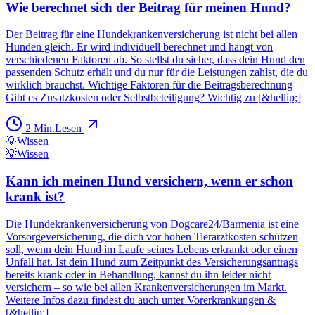
Wie berechnet sich der Beitrag für meinen Hund?
Der Beitrag für eine Hundekrankenversicherung ist nicht bei allen
Hunden gleich. Er wird individuell berechnet und hängt von
verschiedenen Faktoren ab. So stellst du sicher, dass dein Hund den
passenden Schutz erhält und du nur für die Leistungen zahlst, die du
wirklich brauchst. Wichtige Faktoren für die Beitragsberechnung
Gibt es Zusatzkosten oder Selbstbeteiligung? Wichtig zu [&hellip;]
2
Min.
Lesen
💡
Wissen
💡
Wissen
Kann ich meinen Hund versichern, wenn er schon
krank ist?
Die Hundekrankenversicherung von Dogcare24/Barmenia ist eine
Vorsorgeversicherung, die dich vor hohen Tierarztkosten schützen
soll, wenn dein Hund im Laufe seines Lebens erkrankt oder einen
Unfall hat. Ist dein Hund zum Zeitpunkt des Versicherungsantrags
bereits krank oder in Behandlung, kannst du ihn leider nicht
versichern – so wie bei allen Krankenversicherungen im Markt.
Weitere Infos dazu findest du auch unter Vorerkrankungen &
[&hellip;]