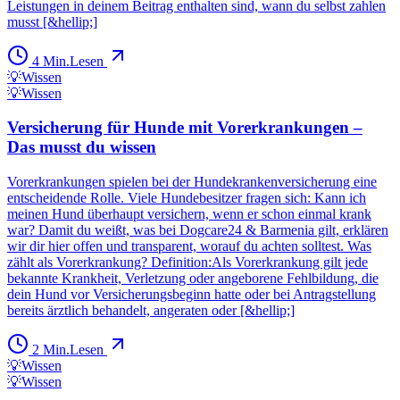
Leistungen in deinem Beitrag enthalten sind, wann du selbst zahlen
musst [&hellip;]
4
Min.
Lesen
💡
Wissen
💡
Wissen
Versicherung für Hunde mit Vorerkrankungen –
Das musst du wissen
Vorerkrankungen spielen bei der Hundekrankenversicherung eine
entscheidende Rolle. Viele Hundebesitzer fragen sich: Kann ich
meinen Hund überhaupt versichern, wenn er schon einmal krank
war? Damit du weißt, was bei Dogcare24 & Barmenia gilt, erklären
wir dir hier offen und transparent, worauf du achten solltest. Was
zählt als Vorerkrankung? Definition:Als Vorerkrankung gilt jede
bekannte Krankheit, Verletzung oder angeborene Fehlbildung, die
dein Hund vor Versicherungsbeginn hatte oder bei Antragstellung
bereits ärztlich behandelt, angeraten oder [&hellip;]
2
Min.
Lesen
💡
Wissen
💡
Wissen