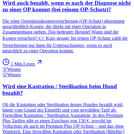
Wird auch bezahlt, wenn es nach der Diagnose nicht
zu einer OP kommt (bei reinem OP-Schutz)?
Die reine Operationskostenversicherung (OP-Schutz) übernimmt
ausschließlich Kosten, die direkt mit einer Operation in
Zusammenhang stehen. Das bedeutet: Beispiel Wann sind die
Kosten versichert? 👉 Kurz gesagt: Im reinen OP-Schutz zahlt die
Versicherung nur dann für Untersuchungen, wenn es auch
tatsächlich zu einer Operation kommt.
1
Min.
Lesen
💡
Wissen
💡
Wissen
Wird eine Kastration / Sterilisation beim Hund
bezahlt?
Ob die Kastration oder Sterilisation deines Hundes bezahlt wird,
hängt vom Grund des Eingriffs und vom gewählten Tarif ab.
Freiwillige Kastration / Sterilisation Ausnahme: In den Premium
Plus Tarifen gibt es einen Zuschuss von 150 €, sowohl im
Vollschutz als auch im Premium Plus OP-Schutz – und das ohne
Wartezeit. Eine freiwillige Kastration oder Sterilisation [&hellip;]