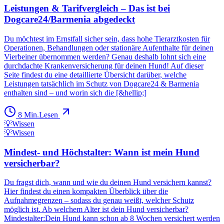
Leistungen & Tarifvergleich – Das ist bei
Dogcare24/Barmenia abgedeckt
Du möchtest im Ernstfall sicher sein, dass hohe Tierarztkosten für
Operationen, Behandlungen oder stationäre Aufenthalte für deinen
Vierbeiner übernommen werden? Genau deshalb lohnt sich eine
durchdachte Krankenversicherung für deinen Hund! Auf dieser
Seite findest du eine detaillierte Übersicht darüber, welche
Leistungen tatsächlich im Schutz von Dogcare24 & Barmenia
enthalten sind – und worin sich die [&hellip;]
8
Min.
Lesen
💡
Wissen
💡
Wissen
Mindest- und Höchstalter: Wann ist mein Hund
versicherbar?
Du fragst dich, wann und wie du deinen Hund versichern kannst?
Hier findest du einen kompakten Überblick über die
Aufnahmegrenzen – sodass du genau weißt, welcher Schutz
möglich ist. Ab welchem Alter ist dein Hund versicherbar?
Mindestalter:Dein Hund kann schon ab 8 Wochen versichert werden