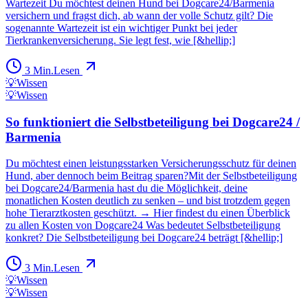
Wartezeit Du möchtest deinen Hund bei Dogcare24/Barmenia
versichern und fragst dich, ab wann der volle Schutz gilt? Die
sogenannte Wartezeit ist ein wichtiger Punkt bei jeder
Tierkrankenversicherung. Sie legt fest, wie [&hellip;]
3
Min.
Lesen
💡
Wissen
💡
Wissen
So funktioniert die Selbstbeteiligung bei Dogcare24 /
Barmenia
Du möchtest einen leistungsstarken Versicherungsschutz für deinen
Hund, aber dennoch beim Beitrag sparen?Mit der Selbstbeteiligung
bei Dogcare24/Barmenia hast du die Möglichkeit, deine
monatlichen Kosten deutlich zu senken – und bist trotzdem gegen
hohe Tierarztkosten geschützt. → Hier findest du einen Überblick
zu allen Kosten von Dogcare24 Was bedeutet Selbstbeteiligung
konkret? Die Selbstbeteiligung bei Dogcare24 beträgt [&hellip;]
3
Min.
Lesen
💡
Wissen
💡
Wissen