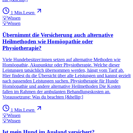
1
Min.
Lesen
💡
Wissen
💡
Wissen
Übernimmt die Versicherung auch alternative
Heilmethoden wie Homöopathie oder
Physiotherapie?
Viele Hundebesitzer:innen setzen auf alternative Methoden wie
Homöopathie, Akupunktur oder Physiotherapie. Welche dieser
Leistungen tatsächlich übernommen werden, hängt vom Tarif ab.
Hier findest du die Übersicht über alle Leistungen und kannst gezielt
nach passenden Leistungen suchen. Physiotherapie für Hunde
Homöopathie und andere alternative Heilmethoden Die Kosten
fallen im Rahmen der ambulanten Behandlungskosten an.
Voraussetzung: Was du beachten [&hellip;]
1
Min.
Lesen
💡
Wissen
💡
Wissen
Ist mein Hund im Ausland versichert?