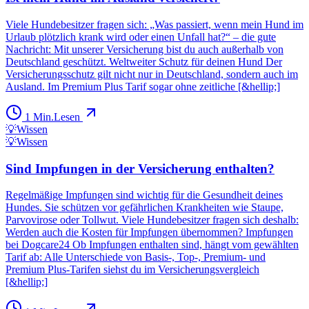
Viele Hundebesitzer fragen sich: „Was passiert, wenn mein Hund im
Urlaub plötzlich krank wird oder einen Unfall hat?“ – die gute
Nachricht: Mit unserer Versicherung bist du auch außerhalb von
Deutschland geschützt. Weltweiter Schutz für deinen Hund Der
Versicherungsschutz gilt nicht nur in Deutschland, sondern auch im
Ausland. Im Premium Plus Tarif sogar ohne zeitliche [&hellip;]
1
Min.
Lesen
💡
Wissen
💡
Wissen
Sind Impfungen in der Versicherung enthalten?
Regelmäßige Impfungen sind wichtig für die Gesundheit deines
Hundes. Sie schützen vor gefährlichen Krankheiten wie Staupe,
Parvovirose oder Tollwut. Viele Hundebesitzer fragen sich deshalb:
Werden auch die Kosten für Impfungen übernommen? Impfungen
bei Dogcare24 Ob Impfungen enthalten sind, hängt vom gewählten
Tarif ab: Alle Unterschiede von Basis-, Top-, Premium- und
Premium Plus-Tarifen siehst du im Versicherungsvergleich
[&hellip;]