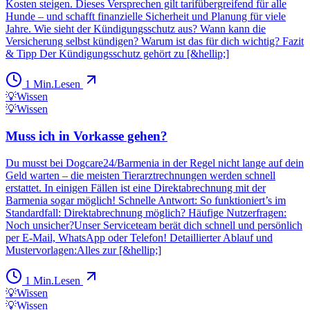
Kosten steigen. Dieses Versprechen gilt tarifübergreifend für alle
Hunde – und schafft finanzielle Sicherheit und Planung für viele
Jahre. Wie sieht der Kündigungsschutz aus? Wann kann die
Versicherung selbst kündigen? Warum ist das für dich wichtig? Fazit
& Tipp Der Kündigungsschutz gehört zu [&hellip;]
1
Min.
Lesen
💡
Wissen
💡
Wissen
Muss ich in Vorkasse gehen?
Du musst bei Dogcare24/Barmenia in der Regel nicht lange auf dein
Geld warten – die meisten Tierarztrechnungen werden schnell
erstattet. In einigen Fällen ist eine Direktabrechnung mit der
Barmenia sogar möglich! Schnelle Antwort: So funktioniert’s im
Standardfall: Direktabrechnung möglich? Häufige Nutzerfragen:
Noch unsicher?Unser Serviceteam berät dich schnell und persönlich
per E-Mail, WhatsApp oder Telefon! Detaillierter Ablauf und
Mustervorlagen:Alles zur [&hellip;]
1
Min.
Lesen
💡
Wissen
💡
Wissen