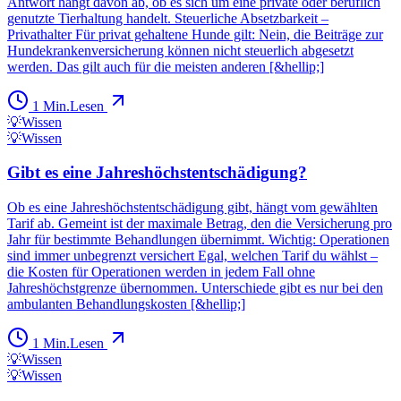
Antwort hängt davon ab, ob es sich um eine private oder beruflich
genutzte Tierhaltung handelt. Steuerliche Absetzbarkeit –
Privathalter Für privat gehaltene Hunde gilt: Nein, die Beiträge zur
Hundekrankenversicherung können nicht steuerlich abgesetzt
werden. Das gilt auch für die meisten anderen [&hellip;]
1
Min.
Lesen
💡
Wissen
💡
Wissen
Gibt es eine Jahreshöchstentschädigung?
Ob es eine Jahreshöchstentschädigung gibt, hängt vom gewählten
Tarif ab. Gemeint ist der maximale Betrag, den die Versicherung pro
Jahr für bestimmte Behandlungen übernimmt. Wichtig: Operationen
sind immer unbegrenzt versichert Egal, welchen Tarif du wählst –
die Kosten für Operationen werden in jedem Fall ohne
Jahreshöchstgrenze übernommen. Unterschiede gibt es nur bei den
ambulanten Behandlungskosten [&hellip;]
1
Min.
Lesen
💡
Wissen
💡
Wissen