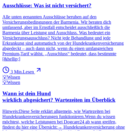
Ausschlüsse: Was ist nicht versichert?
Alle unten genannten Ausschlüsse beruhen auf den
Versicherungsbedingungen der Barmenia. Wir beraten dich
umfassend, aber im Ernstfall entscheidet ausschließlich die
Barmenia über Leistung und Ausschluss. Was bedeutet ein
Versicherungsausschluss? Nicht jede Behandlung und jede
Erkrankung sind automatisch von der Hundekrankenversicherung
abgedeckt – auch dann nicht, wenn du einen umfangreichen
Premium-Tarif wählst. „Ausschluss“ bedeutet, dass bestimmte
[&hellip;]
3
Min.
Lesen
💡
Wissen
💡
Wissen
Wann ist dein Hund
wirklich abgesichert? Wartezeiten im Überblick
Hinweis:Diese Seite erklärt allgemein, wie Wartezeiten bei
Hundekrankenversicherungen funktionieren.Wenn du wissen
möchtest, welche Leistungen bei Dogcare24 ab wann greifen,
findest du hier eine Übersicht:→ Hundekrankenversicherung ohne