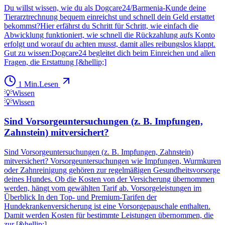
Du willst wissen, wie du als Dogcare24/Barmenia-Kunde deine
Tierarztrechnung bequem einreichst und schnell dein Geld erstattet
bekommst?Hier erfährst du Schritt für Schritt, wie einfach die
Abwicklung funktioniert, wie schnell die Rückzahlung aufs Konto
erfolgt und worauf du achten musst, damit alles reibungslos klappt.
Gut zu wissen:Dogcare24 begleitet dich beim Einreichen und allen
Fragen, die Erstattung [&hellip;]
1
Min.
Lesen
💡
Wissen
💡
Wissen
Sind Vorsorgeuntersuchungen (z. B. Impfungen,
Zahnstein) mitversichert?
Sind Vorsorgeuntersuchungen (z. B. Impfungen, Zahnstein)
mitversichert? Vorsorgeuntersuchungen wie Impfungen, Wurmkuren
oder Zahnreinigung gehören zur regelmäßigen Gesundheitsvorsorge
deines Hundes. Ob die Kosten von der Versicherung übernommen
werden, hängt vom gewählten Tarif ab. Vorsorgeleistungen im
Überblick In den Top- und Premium-Tarifen der
Hundekrankenversicherung ist eine Vorsorgepauschale enthalten.
Damit werden Kosten für bestimmte Leistungen übernommen, die
zur [&hellip;]