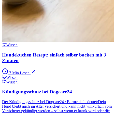
💡
Wissen
Hundekuchen Rezept: einfach selber backen mit 3
Zutaten
7
Min.
Lesen
💡
Wissen
💡
Wissen
Kündigungsschutz bei Dogcare24
Der Kündigungsschutz bei Dogcare24 / Barmenia bedeutet:Dein
Hund bleibt auch im Alter versichert und kann nicht willkürlich vom
Versicherer gekündigt werden – selbst wenn er krank wird oder die