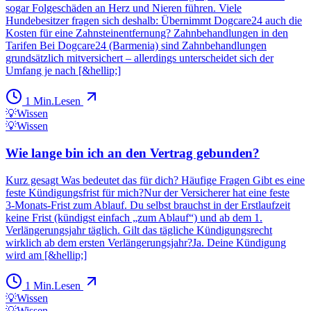
sogar Folgeschäden an Herz und Nieren führen. Viele
Hundebesitzer fragen sich deshalb: Übernimmt Dogcare24 auch die
Kosten für eine Zahnsteinentfernung? Zahnbehandlungen in den
Tarifen Bei Dogcare24 (Barmenia) sind Zahnbehandlungen
grundsätzlich mitversichert – allerdings unterscheidet sich der
Umfang je nach [&hellip;]
1
Min.
Lesen
💡
Wissen
💡
Wissen
Wie lange bin ich an den Vertrag gebunden?
Kurz gesagt Was bedeutet das für dich? Häufige Fragen Gibt es eine
feste Kündigungsfrist für mich?Nur der Versicherer hat eine feste
3‑Monats‑Frist zum Ablauf. Du selbst brauchst in der Erstlaufzeit
keine Frist (kündigst einfach „zum Ablauf“) und ab dem 1.
Verlängerungsjahr täglich. Gilt das tägliche Kündigungsrecht
wirklich ab dem ersten Verlängerungsjahr?Ja. Deine Kündigung
wird am [&hellip;]
1
Min.
Lesen
💡
Wissen
💡
Wissen