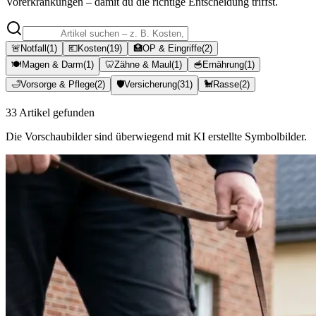
Vorerkrankungen – damit du die richtige Entscheidung triffst.
🚨
Notfall
(
1
)
💶
Kosten
(
19
)
🏥
OP & Eingriffe
(
2
)
🍽️
Magen & Darm
(
1
)
🦷
Zähne & Maul
(
1
)
🥣
Ernährung
(
1
)
🛁
Vorsorge & Pflege
(
2
)
🛡️
Versicherung
(
31
)
🐩
Rasse
(
2
)
33
Artikel gefunden
Die Vorschaubilder sind überwiegend mit KI erstellte Symbolbilder.