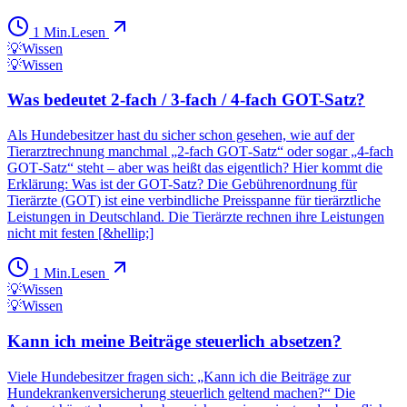
1
Min.
Lesen
💡
Wissen
💡
Wissen
Was bedeutet 2-fach / 3-fach / 4-fach GOT-Satz?
Als Hundebesitzer hast du sicher schon gesehen, wie auf der
Tierarztrechnung manchmal „2‑fach GOT‑Satz“ oder sogar „4‑fach
GOT‑Satz“ steht – aber was heißt das eigentlich? Hier kommt die
Erklärung: Was ist der GOT-Satz? Die Gebührenordnung für
Tierärzte (GOT) ist eine verbindliche Preisspanne für tierärztliche
Leistungen in Deutschland. Die Tierärzte rechnen ihre Leistungen
nicht mit festen [&hellip;]
1
Min.
Lesen
💡
Wissen
💡
Wissen
Kann ich meine Beiträge steuerlich absetzen?
Viele Hundebesitzer fragen sich: „Kann ich die Beiträge zur
Hundekrankenversicherung steuerlich geltend machen?“ Die