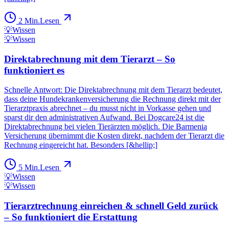
2
Min.
Lesen
💡
Wissen
💡
Wissen
Direktabrechnung mit dem Tierarzt – So
funktioniert es
Schnelle Antwort: Die Direktabrechnung mit dem Tierarzt bedeutet,
dass deine Hundekrankenversicherung die Rechnung direkt mit der
Tierarztpraxis abrechnet – du musst nicht in Vorkasse gehen und
sparst dir den administrativen Aufwand. Bei Dogcare24 ist die
Direktabrechnung bei vielen Tierärzten möglich. Die Barmenia
Versicherung übernimmt die Kosten direkt, nachdem der Tierarzt die
Rechnung eingereicht hat. Besonders [&hellip;]
5
Min.
Lesen
💡
Wissen
💡
Wissen
Tierarztrechnung einreichen & schnell Geld zurück
– So funktioniert die Erstattung