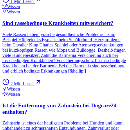
1
Min.
Lesen
💡
Wissen
💡
Wissen
Sind rassebedingte Krankheiten mitversichert?
Viele Rassen haben typische gesundheitliche Probleme – zum
Beispiel Hüftgelenksdysplasie beim Schäferhund, Herzprobleme
beim Cavalier King Charles Spaniel oder Atemwegserkrankungen
bei kurzköpfigen Rassen wie Mops und Bulldogge. Deshalb fragen
viele Hundebesitzer: Zahlt die Barmenia Versicherung auch bei
rassebedingten Krankheiten? Versicherungsschutz für rassebedingte
Krankheiten bei der Barmenia Bei der Barmenia sind rassebedingte
und erblich bedingte Erkrankungen [&hellip;]
2
Min.
Lesen
💡
Wissen
💡
Wissen
Ist die Entfernung von Zahnstein bei Dogcare24
enthalten?
Zahnstein ist eines der häufigsten Probleme bei Hunden und kann
unbehandelt zu schmerzhaften Entzündungen, Zahnverlust oder