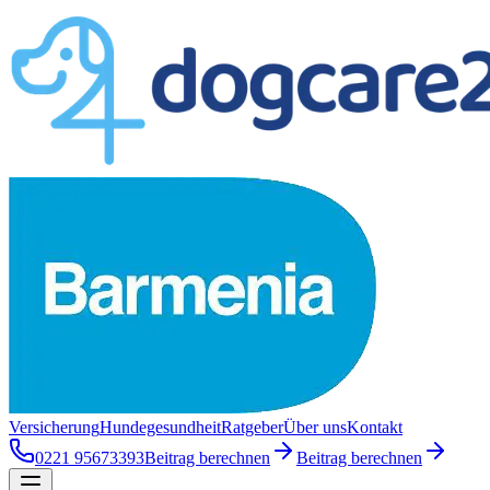
Versicherung
Hundegesundheit
Ratgeber
Über uns
Kontakt
0221 95673393
Beitrag berechnen
Beitrag berechnen