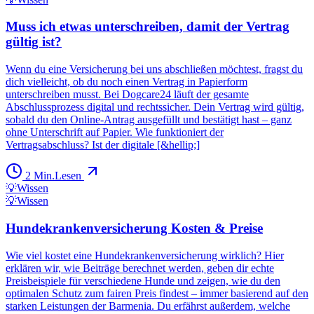
Muss ich etwas unterschreiben, damit der Vertrag
gültig ist?
Wenn du eine Versicherung bei uns abschließen möchtest, fragst du
dich vielleicht, ob du noch einen Vertrag in Papierform
unterschreiben musst. Bei Dogcare24 läuft der gesamte
Abschlussprozess digital und rechtssicher. Dein Vertrag wird gültig,
sobald du den Online-Antrag ausgefüllt und bestätigt hast – ganz
ohne Unterschrift auf Papier. Wie funktioniert der
Vertragsabschluss? Ist der digitale [&hellip;]
2
Min.
Lesen
💡
Wissen
💡
Wissen
Hundekrankenversicherung Kosten & Preise
Wie viel kostet eine Hundekrankenversicherung wirklich? Hier
erklären wir, wie Beiträge berechnet werden, geben dir echte
Preisbeispiele für verschiedene Hunde und zeigen, wie du den
optimalen Schutz zum fairen Preis findest – immer basierend auf den
starken Leistungen der Barmenia. Du erfährst außerdem, welche